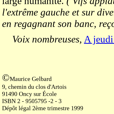
large humanité.
( Vifs appl
l'extrême gauche et sur dive
en regagnant son banc, reçoi
Voix nombreuses
,
A jeudi
©
Maurice Gelbard
9, chemin du clos d'Artois
91490 Oncy sur École
ISBN 2 - 9505795 -2 - 3
Dépôt légal 2ème trimestre 1999